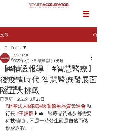
文章
All Posts
ACC TMU
All Posts
2022年3月15日
讀畢需時 1 分鐘
【#精選報導｜#智慧醫療】
活動資訊
後疫情時代 智慧醫療發展面
精選報導
好事連連
臨五大挑戰
已更新：
2022年3月23日
#財團法人醫院評鑑暨醫療品質策進會
 執
行長 
#王拔群
👨‍💼「醫療品質進步都需要
科技輔助，不是一時發生而是自然而然
形成過程。」