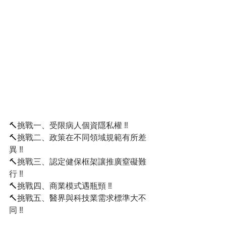
🔨挑戰一、受限病人個資隱私權 ‼️
🔨挑戰二、政策在不同領域規範有所差
異 ‼️
🔨挑戰三、認定健保框架讓推廣窒礙難
行 ‼️
🔨挑戰四、商業模式遇瓶頸 ‼️
🔨挑戰五、醫界與科技業需求標準大不
同 ‼️