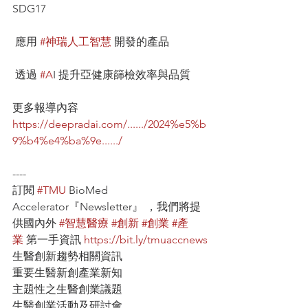
SDG17
 應用 
#神瑞人工智慧
 開發的產品
 透過
 #A
I 提升亞健康篩檢效率與品質
更多報導內容
https://deepradai.com/....../2024%e5%b
9%b4%e4%ba%9e....../
----
訂閱 
#TMU
 BioMed 
Accelerator『Newsletter』 ，我們將提
供國內外 
#智慧醫療
#創新
#創業
#產
業
 第一手資訊 
https://bit.ly/tmuaccnews
生醫創新趨勢相關資訊
重要生醫新創產業新知
主題性之生醫創業議題
生醫創業活動及研討會