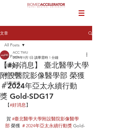
文章
All Posts
ACC TMU
All Posts
2024年9月1日
讀畢需時 1 分鐘
【#好消息】 臺北醫學大學
活動資訊
附設醫院影像醫學部 榮獲
精選報導
好事連連
＃2024年亞太永續行動
獎 Gold-SDG17
【
#好消息
】
 賀 
#臺北醫學大學附設醫院影像醫學
部
 榮獲 
＃2024年亞太永續行動獎
 Gold-