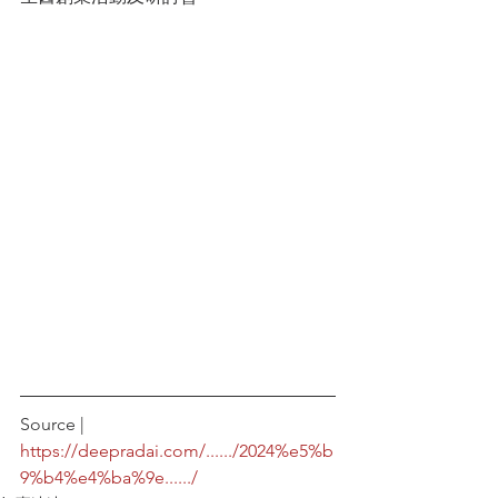
Source | 
https://deepradai.com/....../2024%e5%b
9%b4%e4%ba%9e....../