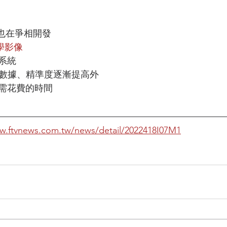
來也在爭相開發
學影像
系統
量數據、精準度逐漸提高外
需花費的時間
ww.ftvnews.com.tw/news/detail/2022418I07M1