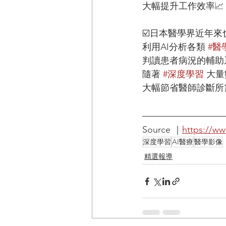
大幅提升工作效率📈
☑️日本醫學界近年
利用AI分析各類 
#醫
判讀患者病況的輔助
隨著 
#深度學習
 大
大幅節省醫師診斷所
Source ｜
https://w
深度學習
AI醫療
醫學影像
精選報導