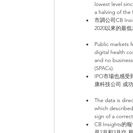
lowest level sin
a halving of th
市調公司CB I
2020以來的
Public markets f
digital health c
and no business
(SPACs). 
IPO市場也感受
康科技公司 成
The data is direc
which described
sign of a correct
CB Insigh
是2⽉和3⽉交 