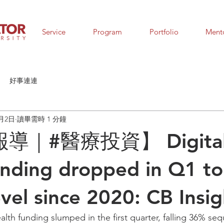
Service
Program
Portfolio
Ment
好事連連
5月2日
讀畢需時 1 分鐘
導｜#醫療投資】 Digita
unding dropped in Q1 to
evel since 2020: CB Insig
alth funding slumped in the first quarter, falling 36% seque