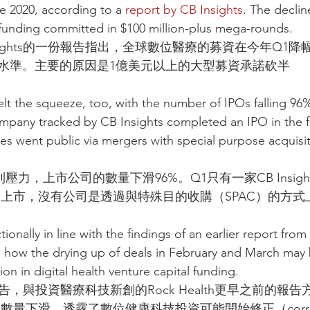
ce 2020, according to a 
report by CB Insights
. The declin
e funding committed in $100 million-plus mega-rounds.
nsights的⼀份報告指出，全球數位醫療的募資在今年Q1降
最低⽔準。主要的原因是1億美元以上的⼤型募資承諾砍半
elt the squeeze, too, with the number of IPOs falling 96
ompany tracked by CB Insights completed an IPO in the fir
es went public via mergers with special purpose acquisi
到壓⼒，上市公司的數量下滑96%。Q1只有⼀家CB Insig
功上市，沒有公司是透過與特殊⽬的收購（SPAC）的⽅式
tionally in line with the findings of an earlier report fro
 how the drying up of deals in February and March may b
ion in digital health venture capital funding.
ts的報告，與投資醫療科技新創的Rock Health更早之前的
易數量下滑，透露了數位健康科技投資可能開始修正（correc