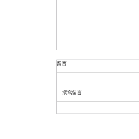
留言
撰寫留言......
【#精選報導】 #精拓生技 與
#亞太雅得方斯基因 簽署
#MOU