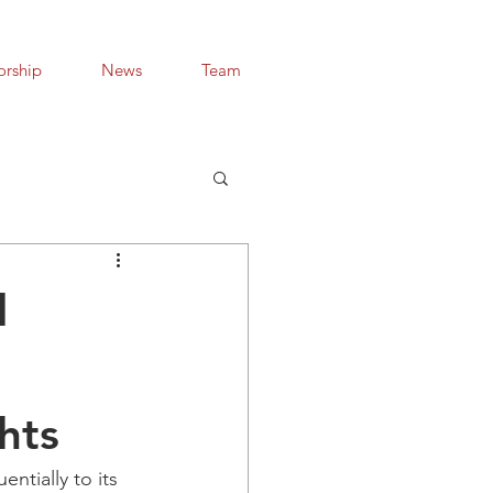
orship
News
Team
l
hts
ntially to its 