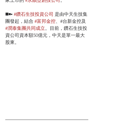
家上市的 
#永續型創投公司
。
◼️◾️▪️ 
#鑽石生技投資公司
 是由中天生技集
團發起，結合 
#富邦金控
、#台新金控及 
#潤泰集團共同成立
。目前，鑽石生技投
資公司資本額50億元，中天是單一最大
股東。