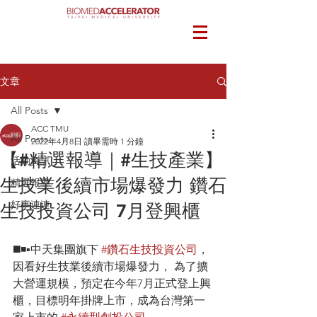
文章
All Posts
ACC TMU
All Posts
2022年4月8日
讀畢需時 1 分鐘
【#精選報導｜#生技產業】
活動資訊
生技業後續市場爆發力 鑽石
精選報導
好事連連
生技投資公司 7月登興櫃
◼️◾️▪️中天集團旗下 
#鑽石生技投資公司
，
因看好生技業後續市場爆發力， 為了擴
大營運規模，預定在今年7月正式登上興
櫃，目標明年掛牌上市，成為台灣第一