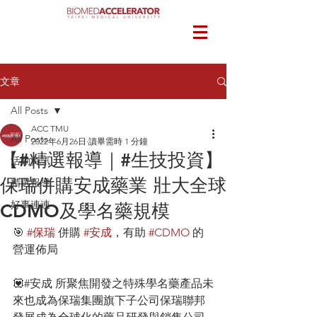
文章
All Posts
ACC TMU
All Posts
2022年6月26日
讀畢需時 1 分鐘
【#精選報導｜#生技投資】
活動資訊
保瑞併購安成藥業 壯大全球
精選報導
好事連連
CDMO及學名藥規模
🎯 
#保瑞
 併購 
#安成
，有助 
#CDMO
 的
營運佈局
💟#安成 所聚焦開發之特殊學名藥產品未
來也成為保瑞集團旗下子公司保瑞聯邦