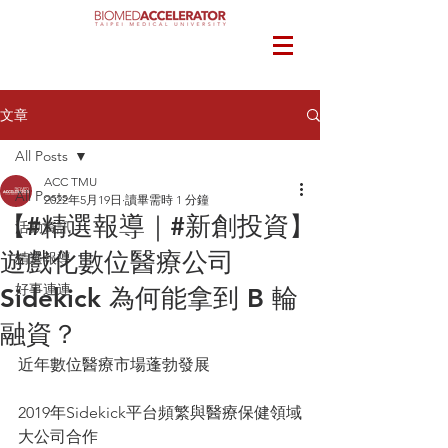
文章
All Posts
ACC TMU
All Posts
2022年5月19日
讀畢需時 1 分鐘
【#精選報導｜#新創投資】
活動資訊
遊戲化數位醫療公司
精選報導
好事連連
Sidekick 為何能拿到 B 輪
融資？
近年數位醫療市場蓬勃發展
2019年Sidekick平台頻繁與醫療保健領域
大公司合作