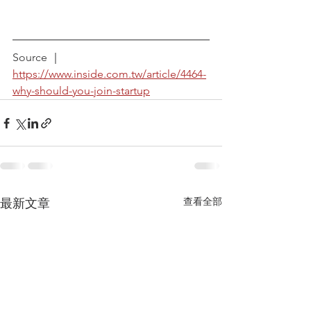
Source ｜
https://www.inside.com.tw/article/4464-
why-should-you-join-startup
查看全部
最新文章