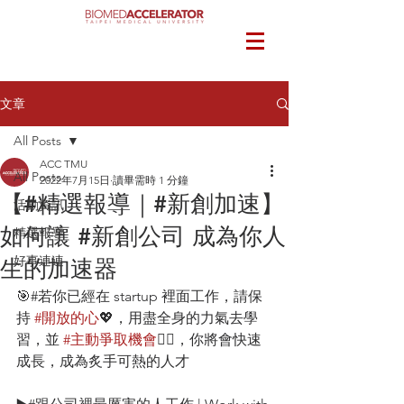
文章
All Posts
ACC TMU
All Posts
2022年7月15日
讀畢需時 1 分鐘
【#精選報導｜#新創加速】
活動資訊
如何讓 #新創公司 成為你人
精選報導
好事連連
生的加速器
🎯#若你已經在 startup 裡面工作，請保
持 
#開放的心
💖，用盡全身的力氣去學
習，並 
#主動爭取機會
🤾‍♀，你將會快速
成長，成為炙手可熱的人才