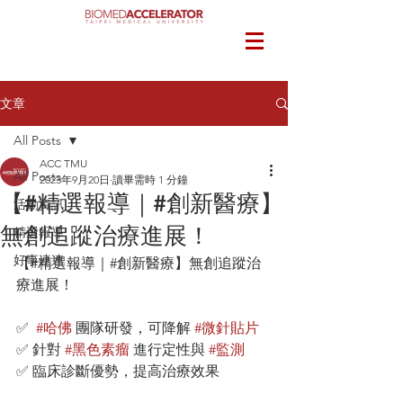
文章
All Posts
ACC TMU
All Posts
2023年9月20日
讀畢需時 1 分鐘
【#精選報導｜#創新醫療】
活動資訊
無創追蹤治療進展！
精選報導
好事連連
【#精選報導｜#創新醫療】無創追蹤治
療進展！
✅  
#哈佛
 團隊研發，可降解 
#微針貼片
✅ 針對 
#黑色素瘤
 進行定性與 
#監測
✅ 臨床診斷優勢，提高治療效果