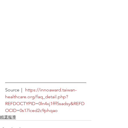
Source｜ 
https://innoaward.taiwan-
healthcare.org/faq_detail.php?
REFDOCTYPID=0ln4xj1fff5sadsy&REFD
OCID=0s17lced2c9phqao
精選報導