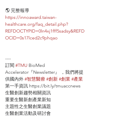
🌎 完整報導
https://innoaward.taiwan-
healthcare.org/faq_detail.php?
REFDOCTYPID=0ln4xj1fff5sadsy&REFD
OCID=0s17lced2c9phqao
----
訂閱 
#TMU
 BioMed 
Accelerator『Newsletter』 ，我們將提
供國內外 
#智慧醫療
#創新
#創業
#產業
第一手資訊 https://bit.ly/tmuaccnews
生醫創新趨勢相關資訊
重要生醫新創產業新知
主題性之生醫創業議題
生醫創業活動及研討會