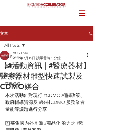
文章
All Posts
ACC TMU
All Posts
2022年3月15日
讀畢需時 1 分鐘
【#活動資訊 | #醫療器材】
活動資訊
醫療器材雛型快速試製及
精選報導
好事連連
CDMO媒合
本次活動針對現行 
#CDMO
 相關政策、
政府輔導資源及 
#醫材CDMO
 服務業者
量能等議題進行分享
1️⃣募集國內外具備 
#商品化
 潛力之 
#臨