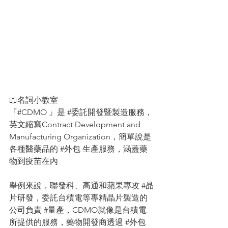
📖名詞小教室
『#CDMO 』是 
#委託開發暨製造服務
，
英文縮寫Contract Development and 
Manufacturing Organization，簡單說是
各種醫藥品的 
#外包
 生產服務，涵蓋藥
物到疫苗在內
舉例來說，聯發科、高通和蘋果專攻 
#晶
片研發
，委託台積電等專精晶片製造的
公司負責 
#量產
，CDMO就像是台積電
所提供的服務，藥物開發商透過 
#外包