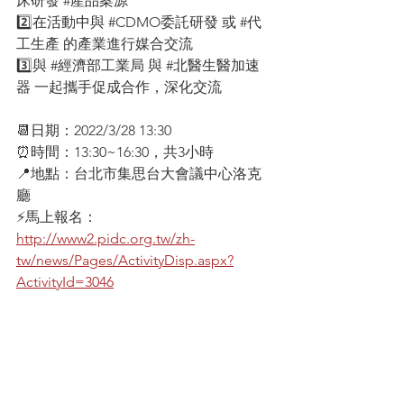
床研發
#產品案源
2️⃣在活動中與 
#CDMO委託研發
 或 
#代
工生產
 的產業進行媒合交流
3️⃣與 
#經濟部工業局
 與 
#北醫生醫加速
器
 一起攜手促成合作，深化交流
📆日期：2022/3/28 13:30 
⏰時間：13:30~16:30，共3小時
📍地點：台北市集思台大會議中心洛克
廳
⚡️馬上報名：
http://www2.pidc.org.tw/zh-
tw/news/Pages/ActivityDisp.aspx?
ActivityId=3046