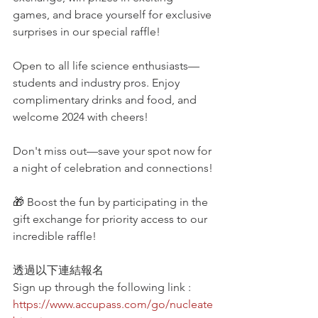
games, and brace yourself for exclusive 
surprises in our special raffle!
Open to all life science enthusiasts—
students and industry pros. Enjoy 
complimentary drinks and food, and 
welcome 2024 with cheers!
Don't miss out—save your spot now for 
a night of celebration and connections!
🎁 Boost the fun by participating in the 
gift exchange for priority access to our 
incredible raffle!
透過以下連結報名
Sign up through the following link :
https://www.accupass.com/go/nucleate