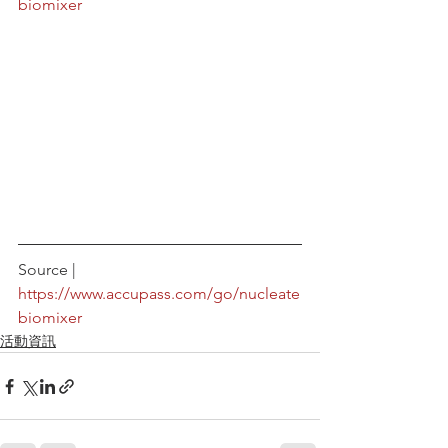
biomixer
Source | 
https://www.accupass.com/go/nucleate
biomixer
活動資訊