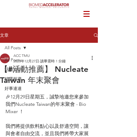
文章
All Posts
ACC TMU
All Posts
2023年12月27日
讀畢需時 1 分鐘
【#活動推薦】 Nucleate
活動資訊
Taiwan 年末聚會
精選報導
好事連連
🎉12月29日星期五，誠摯地邀您來參加
我們Nucleate Taiwan的年末聚會 - Bio 
Mixer ！
我們將提供飲料點心以及舒適空間，讓
與會者自由交流，並且我們將帶大家展