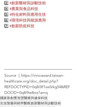
3️⃣ 
#創新醫材與診斷技術
4️⃣ 
#農業與食品科技
5️⃣ 
#特化材料與應用生技
6️⃣ 
#環境科技與能源應用
7️⃣ 
#創新防疫科技
Source ｜https://innoaward.taiwan-
healthcare.org/doc_detail.php?
REFDOCTYPID=0q8i5lf1sw5rkg54&REF
DOCID=0q8i9te8rzz7arnq
國家新創獎
智慧醫療與健保科技
生技製藥與精準醫療
創新醫材與診斷技術