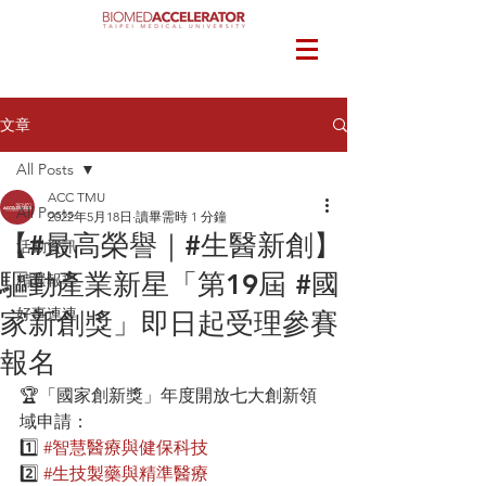
文章
All Posts
ACC TMU
All Posts
2022年5月18日
讀畢需時 1 分鐘
【#最高榮譽｜#生醫新創】
活動資訊
驅動產業新星「第19屆 #國
精選報導
好事連連
家新創獎」即日起受理參賽
報名
🏆「國家創新獎」年度開放七大創新領
域申請：
1️⃣ 
#智慧醫療與健保科技
2️⃣ 
#生技製藥與精準醫療