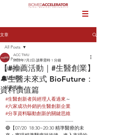
文章
All Posts
ACC TMU
All Posts
2022年7月2日
讀畢需時 1 分鐘
【#推薦活動｜#生醫創業】
活動資訊
🔔生醫未來式 BioFuture：
精選報導
好事連連
資料價值篇
#生醫創新者與經理人看過來
～
#六家成功外銷的生醫創新企業
#分享資料驅動創新的關鍵思維
---------------------------------------------
🔵【07/20  18:30~20:30 精準醫療的未