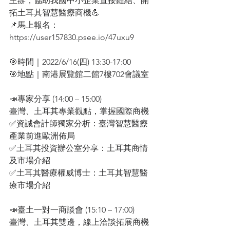
主辦，協助我國中小企業直接鏈結、開
拓土耳其智慧醫療商機💪
📌馬上報名：
https://user157830.psee.io/47uxu9
🎯時間｜2022/6/16(四) 13:30-17:00
🎯地點｜南港展覽館二館7樓702會議室
📣專家分享 (14:00 – 15:00)
臺灣、土耳其專業觀點，掌握國際商機
✅資誠會計師獨家分析：臺灣智慧醫療
產業前進歐洲佈局
✅土耳其投資辦公室分享：土耳其商情
及市場介紹
✅土耳其醫療權威博士：土耳其智慧醫
療市場介紹
📣臺土一對一商談會 (15:10 – 17:00)
臺灣、土耳其雙邊，線上洽談拓展商機