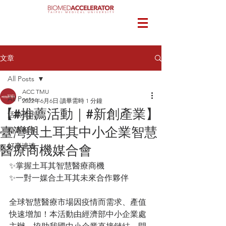
文章
All Posts
ACC TMU
All Posts
2022年6月6日
讀畢需時 1 分鐘
【#推薦活動｜#新創產業】
活動資訊
臺灣與土耳其中小企業智慧
精選報導
好事連連
醫療商機媒合會
✨掌握土耳其智慧醫療商機
✨一對一媒合土耳其未來合作夥伴
全球智慧醫療市場因疫情而需求、產值
快速增加！本活動由經濟部中小企業處