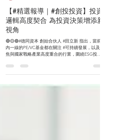
ACC TMU
2022年6月17日
讀畢需時 1 分鐘
【#精選報導｜#創投投資】投資
邏輯高度契合 為投資決策增添新
視角
🔴🟡🟢#德同資本 創始合伙人 #田立新 指出，當前國
內一線的PE/VC基金都在關注 #可持續發展，以及聚
焦與國家戰略產業高度重合的行業，圍繞ESG投
資，聚焦三大投資領域： 1️⃣ 📏先進位造業，包括碳
中和、新能源、智能汽車、智能製造等 2️⃣...