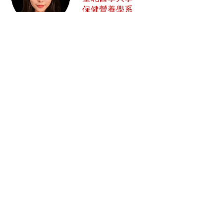
​保健營養學系
三年級
在加速器實習中我主要負責的主題
為新創募資相關，在實習中，我深
深體會到，在新創金三角的三大角
色中，支持者也就是加速器、孵化
器、育成中心等等對新創團隊的重
要性。參與團隊討論、各項活動的
過程中，使我能夠親身與新創團隊
經歷創業的困難與挑戰，這個機會
是相當難得的。同時加入加速器也
讓我從不同的觀點看生醫產業及新
創團隊。也因為加速器的緣故，使
我有機會認識到更多優秀的創業家
和朋友們，很感謝有這個機會參與
北醫生醫加速器的實習計畫！