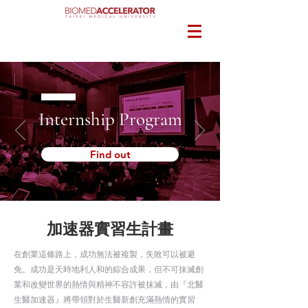
Internship Program
Find out
​加速器實習生計畫
在創業這條路上，成功無法被複製，失敗可以被避
免。成功是天時地利人和的綜合成果，但不可抹滅創
業和改變世界的熱情與精神不容許被抹滅，由『北醫
生醫加速器』將帶領對於生醫新創充滿熱情的實習