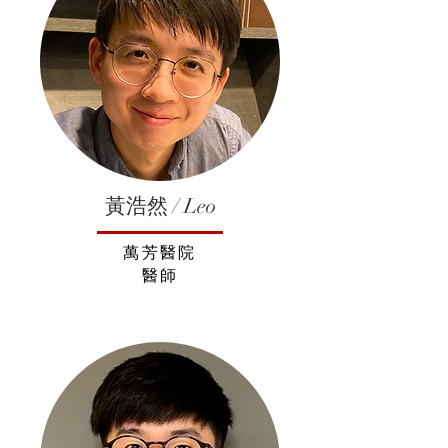
黃浩然 / Leo
萬芳醫院
醫師