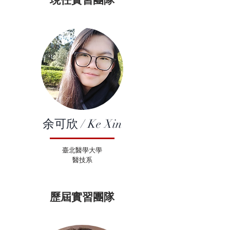
​余可欣 / Ke Xin
臺北醫學大學
​醫技系
歷屆實習團隊